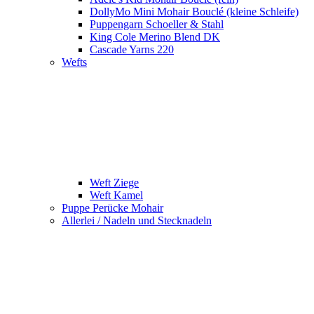
DollyMo Mini Mohair Bouclé (kleine Schleife)
Puppengarn Schoeller & Stahl
King Cole Merino Blend DK
Cascade Yarns 220
Wefts
Weft Ziege
Weft Kamel
Puppe Perücke Mohair
Allerlei / Nadeln und Stecknadeln