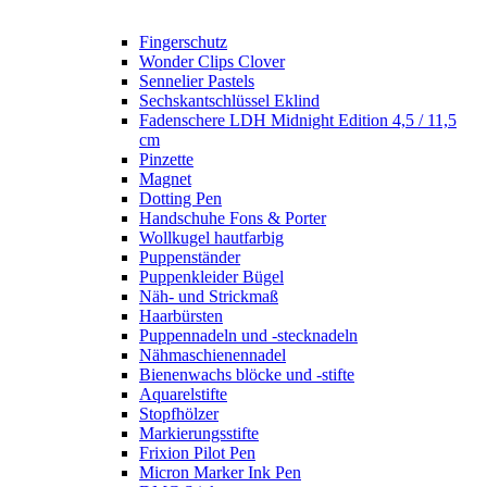
Fingerschutz
Wonder Clips Clover
Sennelier Pastels
Sechskantschlüssel Eklind
Fadenschere LDH Midnight Edition 4,5 / 11,5
cm
Pinzette
Magnet
Dotting Pen
Handschuhe Fons & Porter
Wollkugel hautfarbig
Puppenständer
Puppenkleider Bügel
Näh- und Strickmaß
Haarbürsten
Puppennadeln und -stecknadeln
Nähmaschienennadel
Bienenwachs blöcke und -stifte
Aquarelstifte
Stopfhölzer
Markierungsstifte
Frixion Pilot Pen
Micron Marker Ink Pen