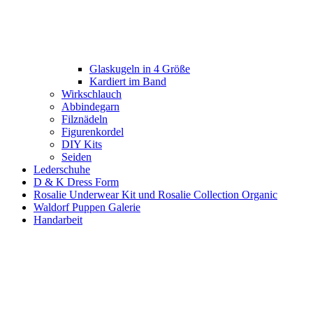
Glaskugeln in 4 Größe
Kardiert im Band
Wirkschlauch
Abbindegarn
Filznädeln
Figurenkordel
DIY Kits
Seiden
Lederschuhe
D & K Dress Form
Rosalie Underwear Kit und Rosalie Collection Organic
Waldorf Puppen Galerie
Handarbeit