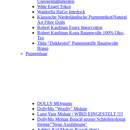
Unregelmäßigkeiten
Witte Engel Trikot
Waldorfia HaGo Interlock
Klassische Niederländische Puppentrikot/Natural
Art Fibre Dolls
Robert Kaufman Essex linen/cotton
Robert Kaufman Kona Baumwolle 100% Oko-
Tex
Tilda "Dukkestof" Puppenstoffe Baumwolle
Braun
Puppenhaar
DOLLY MOrganic
DollyMo "Woolly" Mohair
Lang Yarn Mohair / WIRD EINGESTELT !!!!
DollyMo Mohair Bouclé grosse Schleifen/donut
förmig/"Neue Ausführung"
Adèle's Kid Mohair Bouclé (fein)