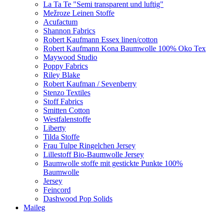
La Ta Te "Semi transparent und luftig"
Mežroze Leinen Stoffe
Acufactum
Shannon Fabrics
Robert Kaufmann Essex linen/cotton
Robert Kaufmann Kona Baumwolle 100% Oko Tex
Maywood Studio
Poppy Fabrics
Riley Blake
Robert Kaufman / Sevenberry
Stenzo Textiles
Stoff Fabrics
Smitten Cotton
Westfalenstoffe
Liberty
Tilda Stoffe
Frau Tulpe Ringelchen Jersey
Lillestoff Bio-Baumwolle Jersey
Baumwolle stoffe mit gestickte Punkte 100%
Baumwolle
Jersey
Feincord
Dashwood Pop Solids
Maileg