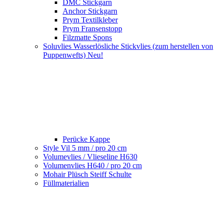
DMC Stickgarn
Anchor Stickgarn
Prym Textilkleber
Prym Fransenstopp
Filzmatte Spons
Soluvlies Wasserlösliche Stickvlies (zum herstellen von
Puppenwefts) Neu!
Perücke Kappe
Style Vil 5 mm / pro 20 cm
Volumevlies / Vlieseline H630
Volumenvlies H640 / pro 20 cm
Mohair Plüsch Steiff Schulte
Füllmaterialien