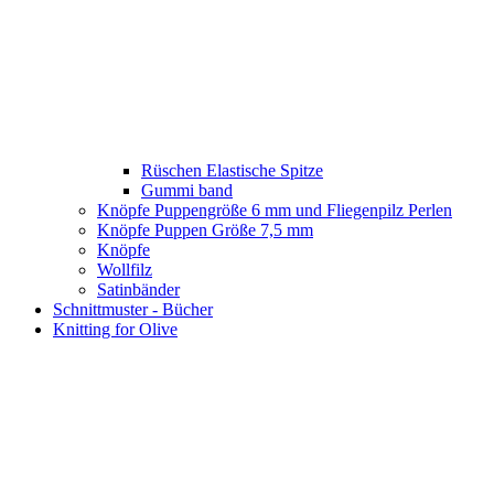
Rüschen Elastische Spitze
Gummi band
Knöpfe Puppengröße 6 mm und Fliegenpilz Perlen
Knöpfe Puppen Größe 7,5 mm
Knöpfe
Wollfilz
Satinbänder
Schnittmuster - Bücher
Knitting for Olive