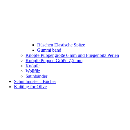
Rüschen Elastische Spitze
Gummi band
Knöpfe Puppengröße 6 mm und Fliegenpilz Perlen
Knöpfe Puppen Größe 7,5 mm
Knöpfe
Wollfilz
Satinbänder
Schnittmuster - Bücher
Knitting for Olive