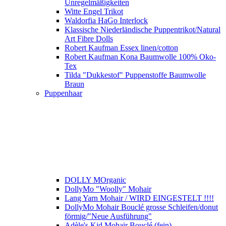
Unregelmäßigkeiten
Witte Engel Trikot
Waldorfia HaGo Interlock
Klassische Niederländische Puppentrikot/Natural
Art Fibre Dolls
Robert Kaufman Essex linen/cotton
Robert Kaufman Kona Baumwolle 100% Oko-
Tex
Tilda "Dukkestof" Puppenstoffe Baumwolle
Braun
Puppenhaar
DOLLY MOrganic
DollyMo "Woolly" Mohair
Lang Yarn Mohair / WIRD EINGESTELT !!!!
DollyMo Mohair Bouclé grosse Schleifen/donut
förmig/"Neue Ausführung"
Adèle's Kid Mohair Bouclé (fein)