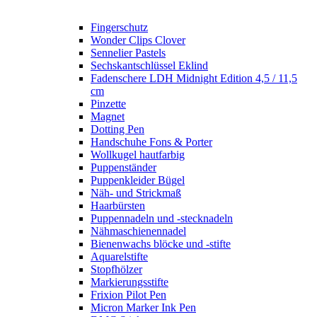
Fingerschutz
Wonder Clips Clover
Sennelier Pastels
Sechskantschlüssel Eklind
Fadenschere LDH Midnight Edition 4,5 / 11,5
cm
Pinzette
Magnet
Dotting Pen
Handschuhe Fons & Porter
Wollkugel hautfarbig
Puppenständer
Puppenkleider Bügel
Näh- und Strickmaß
Haarbürsten
Puppennadeln und -stecknadeln
Nähmaschienennadel
Bienenwachs blöcke und -stifte
Aquarelstifte
Stopfhölzer
Markierungsstifte
Frixion Pilot Pen
Micron Marker Ink Pen