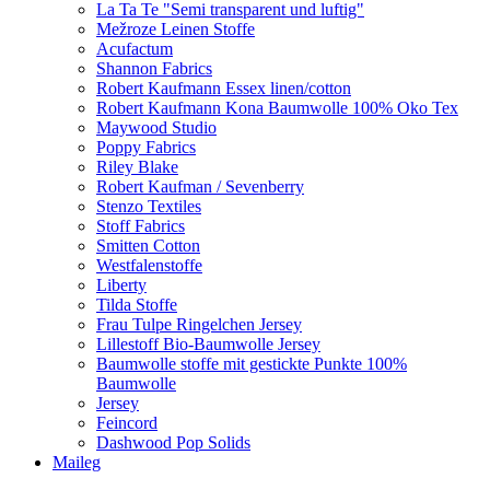
La Ta Te "Semi transparent und luftig"
Mežroze Leinen Stoffe
Acufactum
Shannon Fabrics
Robert Kaufmann Essex linen/cotton
Robert Kaufmann Kona Baumwolle 100% Oko Tex
Maywood Studio
Poppy Fabrics
Riley Blake
Robert Kaufman / Sevenberry
Stenzo Textiles
Stoff Fabrics
Smitten Cotton
Westfalenstoffe
Liberty
Tilda Stoffe
Frau Tulpe Ringelchen Jersey
Lillestoff Bio-Baumwolle Jersey
Baumwolle stoffe mit gestickte Punkte 100%
Baumwolle
Jersey
Feincord
Dashwood Pop Solids
Maileg