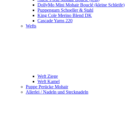
DollyMo Mini Mohair Bouclé (kleine Schleife)
Puppengarn Schoeller & Stahl
King Cole Merino Blend DK
Cascade Yarns 220
Wefts
Weft Ziege
Weft Kamel
Puppe Perücke Mohair
Allerlei / Nadeln und Stecknadeln