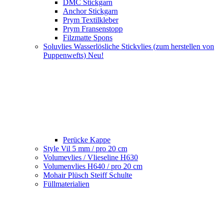
DMC Stickgarn
Anchor Stickgarn
Prym Textilkleber
Prym Fransenstopp
Filzmatte Spons
Soluvlies Wasserlösliche Stickvlies (zum herstellen von
Puppenwefts) Neu!
Perücke Kappe
Style Vil 5 mm / pro 20 cm
Volumevlies / Vlieseline H630
Volumenvlies H640 / pro 20 cm
Mohair Plüsch Steiff Schulte
Füllmaterialien