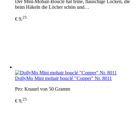
Der Mini-Mohair-Bouclé hat feine, flauschige Locken, die
beim Häkeln die Löcher schön und…
25
€ 9,
DollyMo Mini mohair bouclé "Copper" Nr. 8011
Pro: Knauel von 50 Gramm
25
€ 9,