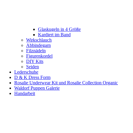
Glaskugeln in 4 Größe
Kardiert im Band
Wirkschlauch
Abbindegarn
Filznädeln
Figurenkordel
DIY Kits
Seiden
Lederschuhe
D & K Dress Form
Rosalie Underwear Kit und Rosalie Collection Organic
Waldorf Puppen Galerie
Handarbeit