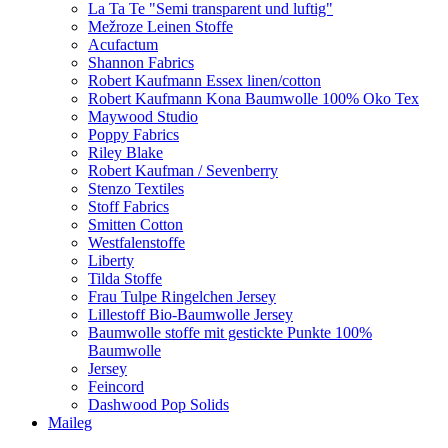
La Ta Te "Semi transparent und luftig"
Mežroze Leinen Stoffe
Acufactum
Shannon Fabrics
Robert Kaufmann Essex linen/cotton
Robert Kaufmann Kona Baumwolle 100% Oko Tex
Maywood Studio
Poppy Fabrics
Riley Blake
Robert Kaufman / Sevenberry
Stenzo Textiles
Stoff Fabrics
Smitten Cotton
Westfalenstoffe
Liberty
Tilda Stoffe
Frau Tulpe Ringelchen Jersey
Lillestoff Bio-Baumwolle Jersey
Baumwolle stoffe mit gestickte Punkte 100%
Baumwolle
Jersey
Feincord
Dashwood Pop Solids
Maileg