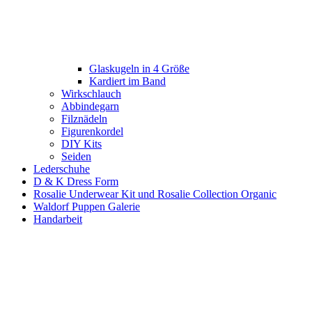
Glaskugeln in 4 Größe
Kardiert im Band
Wirkschlauch
Abbindegarn
Filznädeln
Figurenkordel
DIY Kits
Seiden
Lederschuhe
D & K Dress Form
Rosalie Underwear Kit und Rosalie Collection Organic
Waldorf Puppen Galerie
Handarbeit