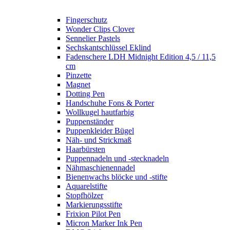
Fingerschutz
Wonder Clips Clover
Sennelier Pastels
Sechskantschlüssel Eklind
Fadenschere LDH Midnight Edition 4,5 / 11,5
cm
Pinzette
Magnet
Dotting Pen
Handschuhe Fons & Porter
Wollkugel hautfarbig
Puppenständer
Puppenkleider Bügel
Näh- und Strickmaß
Haarbürsten
Puppennadeln und -stecknadeln
Nähmaschienennadel
Bienenwachs blöcke und -stifte
Aquarelstifte
Stopfhölzer
Markierungsstifte
Frixion Pilot Pen
Micron Marker Ink Pen