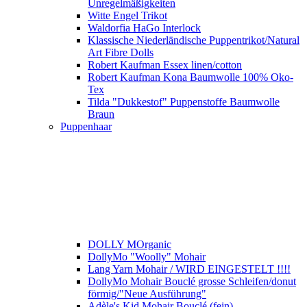
Unregelmäßigkeiten
Witte Engel Trikot
Waldorfia HaGo Interlock
Klassische Niederländische Puppentrikot/Natural
Art Fibre Dolls
Robert Kaufman Essex linen/cotton
Robert Kaufman Kona Baumwolle 100% Oko-
Tex
Tilda "Dukkestof" Puppenstoffe Baumwolle
Braun
Puppenhaar
DOLLY MOrganic
DollyMo "Woolly" Mohair
Lang Yarn Mohair / WIRD EINGESTELT !!!!
DollyMo Mohair Bouclé grosse Schleifen/donut
förmig/"Neue Ausführung"
Adèle's Kid Mohair Bouclé (fein)