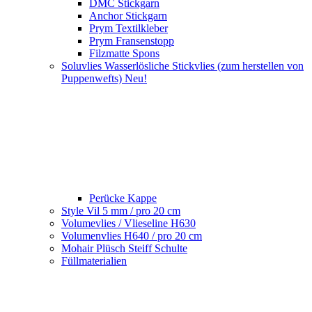
DMC Stickgarn
Anchor Stickgarn
Prym Textilkleber
Prym Fransenstopp
Filzmatte Spons
Soluvlies Wasserlösliche Stickvlies (zum herstellen von
Puppenwefts) Neu!
Perücke Kappe
Style Vil 5 mm / pro 20 cm
Volumevlies / Vlieseline H630
Volumenvlies H640 / pro 20 cm
Mohair Plüsch Steiff Schulte
Füllmaterialien