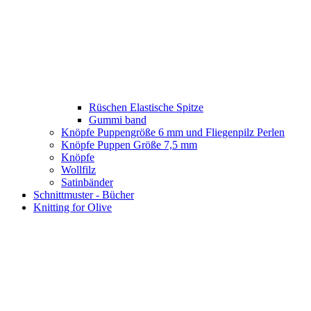
Rüschen Elastische Spitze
Gummi band
Knöpfe Puppengröße 6 mm und Fliegenpilz Perlen
Knöpfe Puppen Größe 7,5 mm
Knöpfe
Wollfilz
Satinbänder
Schnittmuster - Bücher
Knitting for Olive