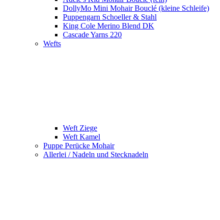
DollyMo Mini Mohair Bouclé (kleine Schleife)
Puppengarn Schoeller & Stahl
King Cole Merino Blend DK
Cascade Yarns 220
Wefts
Weft Ziege
Weft Kamel
Puppe Perücke Mohair
Allerlei / Nadeln und Stecknadeln