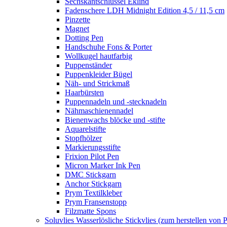
Sechskantschlüssel Eklind
Fadenschere LDH Midnight Edition 4,5 / 11,5 cm
Pinzette
Magnet
Dotting Pen
Handschuhe Fons & Porter
Wollkugel hautfarbig
Puppenständer
Puppenkleider Bügel
Näh- und Strickmaß
Haarbürsten
Puppennadeln und -stecknadeln
Nähmaschienennadel
Bienenwachs blöcke und -stifte
Aquarelstifte
Stopfhölzer
Markierungsstifte
Frixion Pilot Pen
Micron Marker Ink Pen
DMC Stickgarn
Anchor Stickgarn
Prym Textilkleber
Prym Fransenstopp
Filzmatte Spons
Soluvlies Wasserlösliche Stickvlies (zum herstellen von