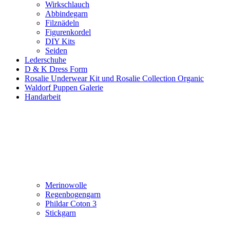
Wirkschlauch
Abbindegarn
Filznädeln
Figurenkordel
DIY Kits
Seiden
Lederschuhe
D & K Dress Form
Rosalie Underwear Kit und Rosalie Collection Organic
Waldorf Puppen Galerie
Handarbeit
Merinowolle
Regenbogengarn
Phildar Coton 3
Stickgarn