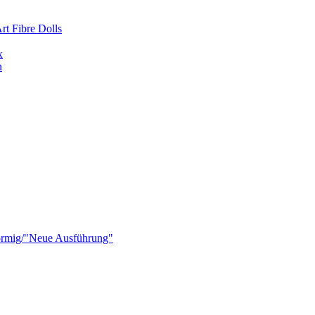
rt Fibre Dolls
x
n
förmig/"Neue Ausführung"