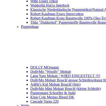
Witte Engel Trikot
Waldorfia HaGo Interlock
Klassische Niederländische Puppentrikot/Natural A
Robert Kaufman Essex linen/cotton
Robert Kaufman Kona Baumwolle 100% Oko-Te
Tilda "Dukkestof" Puppenstoffe Baumwolle Brau
Puppenhaar
DOLLY MOrganic
DollyMo "Woolly" Mohair
Lang Yarn Mohair / WIRD EINGESTELT !!!!
DollyMo Mohair Bouclé grosse Schleifen/donut 
Adèle's Kid Mohair Bouclé (fein)
DollyMo Mini Mohair Bouclé (kleine Schleife)
Puppengarn Schoeller & Stahl
King Cole Merino Blend DK
Cascade Yarns 220
Wefts