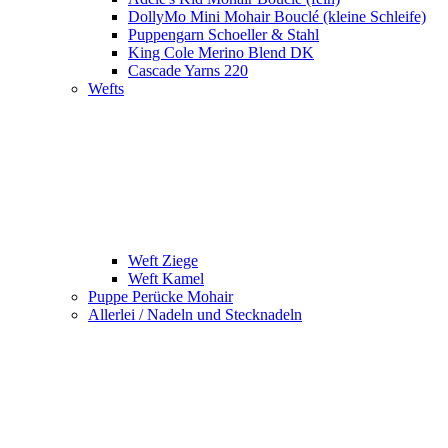
DollyMo Mini Mohair Bouclé (kleine Schleife)
Puppengarn Schoeller & Stahl
King Cole Merino Blend DK
Cascade Yarns 220
Wefts
Weft Ziege
Weft Kamel
Puppe Perücke Mohair
Allerlei / Nadeln und Stecknadeln