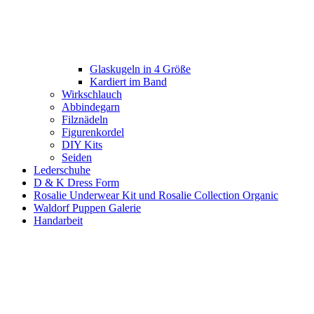
Glaskugeln in 4 Größe
Kardiert im Band
Wirkschlauch
Abbindegarn
Filznädeln
Figurenkordel
DIY Kits
Seiden
Lederschuhe
D & K Dress Form
Rosalie Underwear Kit und Rosalie Collection Organic
Waldorf Puppen Galerie
Handarbeit