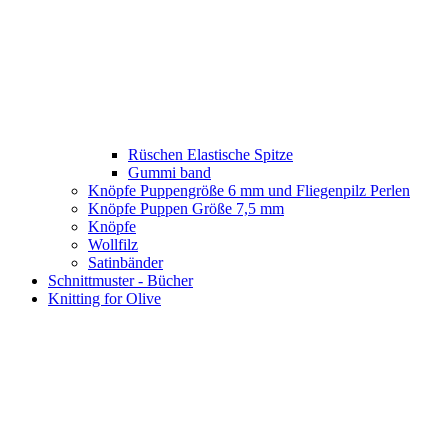
Rüschen Elastische Spitze
Gummi band
Knöpfe Puppengröße 6 mm und Fliegenpilz Perlen
Knöpfe Puppen Größe 7,5 mm
Knöpfe
Wollfilz
Satinbänder
Schnittmuster - Bücher
Knitting for Olive