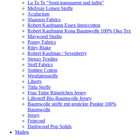
La Ta Te "Semi transparent und luftig"
Mežroze Leinen Stoffe
Acufactum
Shannon Fabrics
Robert Kaufmann Essex linen/cotton
Robert Kaufmann Kona Baumwolle 100% Oko Tex
Maywood Studio
Poppy Fabrics
Riley Blake
Robert Kaufman / Sevenberry
Stenzo Textiles
Stoff Fabrics
Smitten Cotton
Westfalenstoffe
Liberty
Tilda Stoffe
Frau Tulpe Ringelchen Jersey
Lillestoff Bio-Baumwolle Jersey
Baumwolle stoffe mit gestickte Punkte 100%
Baumwolle
Jersey
Feincord
Dashwood Pop Solids
Maileg