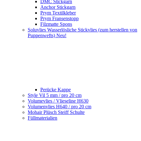
DMC Stickgarn
Anchor Stickgarn
Prym Textilkleber
Prym Fransenstopp
Filzmatte Spons
Soluvlies Wasserlösliche Stickvlies (zum herstellen von
Puppenwefts) Neu!
Perücke Kappe
Style Vil 5 mm / pro 20 cm
Volumevlies / Vlieseline H630
Volumenvlies H640 / pro 20 cm
Mohair Plüsch Steiff Schulte
Füllmaterialien