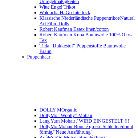
Unregelmäßigkeiten
Witte Engel Trikot
Waldorfia HaGo Interlock
Klassische Niederländische Puppentrikot/Natural
Art Fibre Dolls
Robert Kaufman Essex linen/cotton
Robert Kaufman Kona Baumwolle 100% Oko-
Tex
Tilda "Dukkestof" Puppenstoffe Baumwolle
Braun
Puppenhaar
DOLLY MOrganic
DollyMo "Woolly" Mohair
Lang Yarn Mohair / WIRD EINGESTELT !!!!
DollyMo Mohair Bouclé grosse Schleifen/donut
förmig/"Neue Ausführung"
Adèle's Kid Mohair Bouclé (fein)