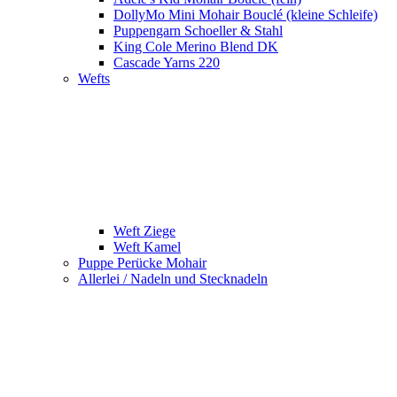
DollyMo Mini Mohair Bouclé (kleine Schleife)
Puppengarn Schoeller & Stahl
King Cole Merino Blend DK
Cascade Yarns 220
Wefts
Weft Ziege
Weft Kamel
Puppe Perücke Mohair
Allerlei / Nadeln und Stecknadeln