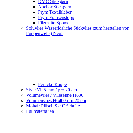
DMC Stickgarn
Anchor Stickgarn
Prym Textilkleber
Prym Fransenstopp
Filzmatte Spons
Soluvlies Wasserlösliche Stickvlies (zum herstellen von
Puppenwefts) Neu!
Perücke Kappe
Style Vil 5 mm / pro 20 cm
Volumevlies / Vlieseline H630
Volumenvlies H640 / pro 20 cm
Mohair Plüsch Steiff Schulte
Füllmaterialien