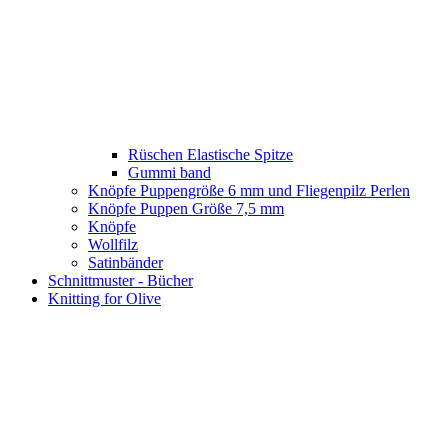
Rüschen Elastische Spitze
Gummi band
Knöpfe Puppengröße 6 mm und Fliegenpilz Perlen
Knöpfe Puppen Größe 7,5 mm
Knöpfe
Wollfilz
Satinbänder
Schnittmuster - Bücher
Knitting for Olive