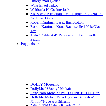
Unregelmäßigkeiten
Witte Engel Trikot
Waldorfia HaGo Interlock
Klassische Niederländische Puppentrikot/Natural
Art Fibre Dolls
Robert Kaufman Essex linen/cotton
Robert Kaufman Kona Baumwolle 100% Oko-
Tex
Tilda "Dukkestof" Puppenstoffe Baumwolle
Braun
Puppenhaar
DOLLY MOrganic
DollyMo "Woolly" Mohair
Lang Yarn Mohair / WIRD EINGESTELT !!!!
DollyMo Mohair Bouclé grosse Schleifen/donut
förmig/"Neue Ausführung"
Adèle's Kid Mohair Bouclé (fein)