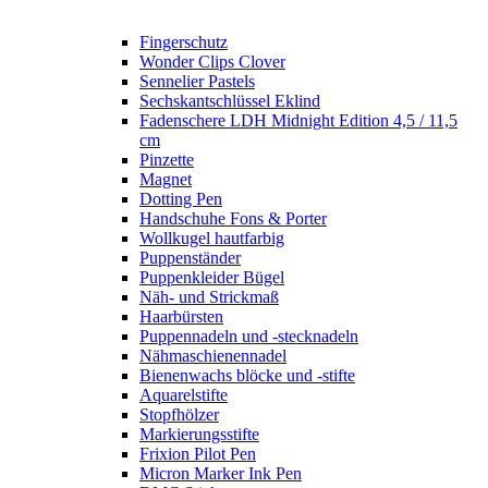
Fingerschutz
Wonder Clips Clover
Sennelier Pastels
Sechskantschlüssel Eklind
Fadenschere LDH Midnight Edition 4,5 / 11,5
cm
Pinzette
Magnet
Dotting Pen
Handschuhe Fons & Porter
Wollkugel hautfarbig
Puppenständer
Puppenkleider Bügel
Näh- und Strickmaß
Haarbürsten
Puppennadeln und -stecknadeln
Nähmaschienennadel
Bienenwachs blöcke und -stifte
Aquarelstifte
Stopfhölzer
Markierungsstifte
Frixion Pilot Pen
Micron Marker Ink Pen