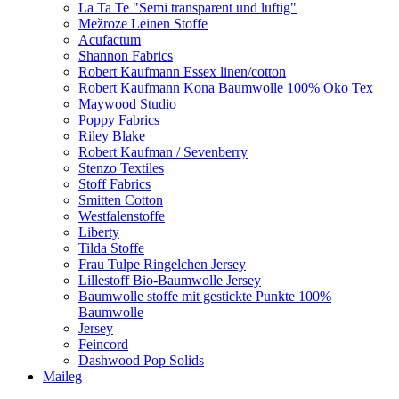
La Ta Te "Semi transparent und luftig"
Mežroze Leinen Stoffe
Acufactum
Shannon Fabrics
Robert Kaufmann Essex linen/cotton
Robert Kaufmann Kona Baumwolle 100% Oko Tex
Maywood Studio
Poppy Fabrics
Riley Blake
Robert Kaufman / Sevenberry
Stenzo Textiles
Stoff Fabrics
Smitten Cotton
Westfalenstoffe
Liberty
Tilda Stoffe
Frau Tulpe Ringelchen Jersey
Lillestoff Bio-Baumwolle Jersey
Baumwolle stoffe mit gestickte Punkte 100%
Baumwolle
Jersey
Feincord
Dashwood Pop Solids
Maileg