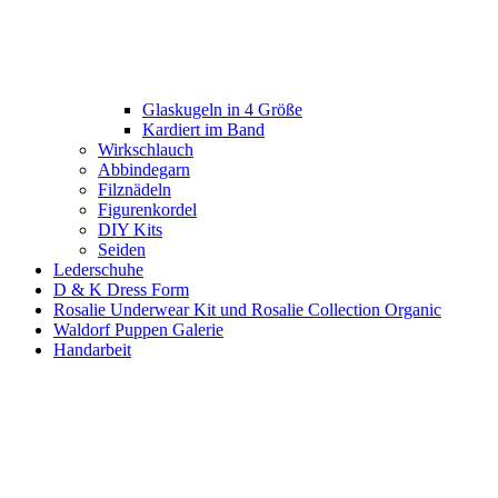
Glaskugeln in 4 Größe
Kardiert im Band
Wirkschlauch
Abbindegarn
Filznädeln
Figurenkordel
DIY Kits
Seiden
Lederschuhe
D & K Dress Form
Rosalie Underwear Kit und Rosalie Collection Organic
Waldorf Puppen Galerie
Handarbeit